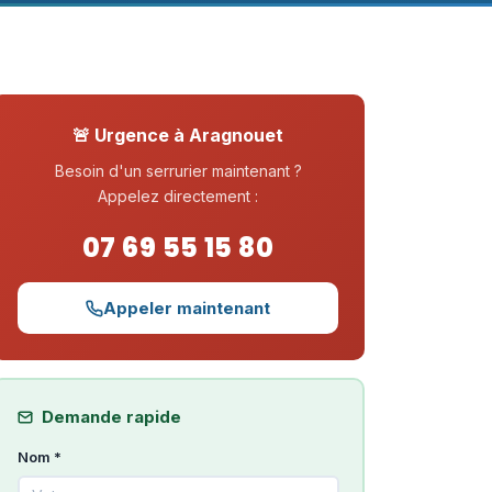
🚨 Urgence à Aragnouet
Besoin d'un serrurier maintenant ?
Appelez directement :
07 69 55 15 80
Appeler maintenant
Demande rapide
Nom *