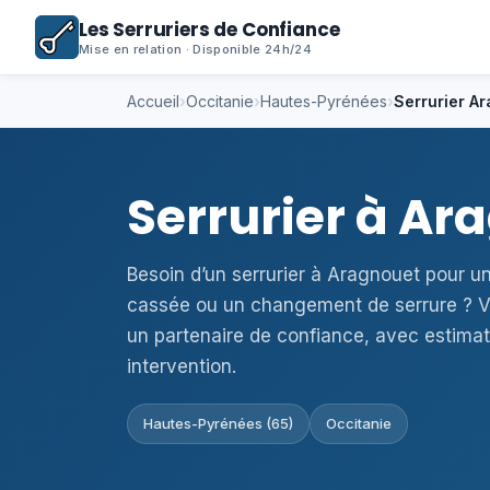
Les Serruriers de Confiance
Mise en relation · Disponible 24h/24
Accueil
›
Occitanie
›
Hautes-Pyrénées
›
Serrurier A
Serrurier à A
Besoin d’un serrurier à Aragnouet pour u
cassée ou un changement de serrure ? V
un partenaire de confiance, avec estimat
intervention.
Hautes-Pyrénées (65)
Occitanie