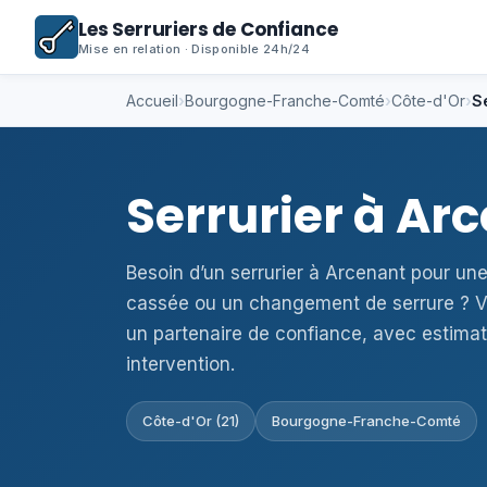
Les Serruriers de Confiance
Mise en relation · Disponible 24h/24
Accueil
›
Bourgogne-Franche-Comté
›
Côte-d'Or
›
S
Serrurier à Ar
Besoin d’un serrurier à Arcenant pour une
cassée ou un changement de serrure ? V
un partenaire de confiance, avec estimat
intervention.
Côte-d'Or (21)
Bourgogne-Franche-Comté