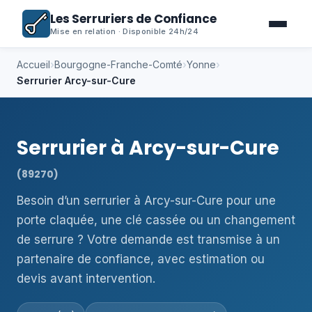
Les Serruriers de Confiance
Mise en relation · Disponible 24h/24
Accueil
›
Bourgogne-Franche-Comté
›
Yonne
›
Serrurier Arcy-sur-Cure
Serrurier à Arcy-sur-Cure
(89270)
Besoin d’un serrurier à Arcy-sur-Cure pour une
porte claquée, une clé cassée ou un changement
de serrure ? Votre demande est transmise à un
partenaire de confiance, avec estimation ou
devis avant intervention.