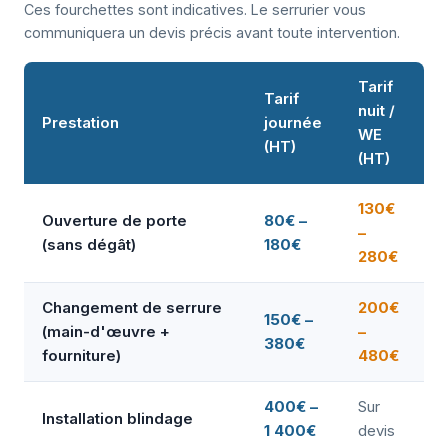
Ces fourchettes sont indicatives. Le serrurier vous
communiquera un devis précis avant toute intervention.
Tarif
Tarif
nuit /
Prestation
journée
WE
(HT)
(HT)
130€
Ouverture de porte
80€ –
–
(sans dégât)
180€
280€
Changement de serrure
200€
150€ –
(main-d'œuvre +
–
380€
fourniture)
480€
400€ –
Sur
Installation blindage
1 400€
devis