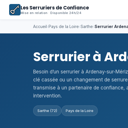
Les Serruriers de Confiance
Mise en relation · Disponible 24h/24
Accueil
›
Pays de la Loire
›
Sarthe
›
Serrurier Arden
Serrurier à A
Besoin d’un serrurier à Ardenay-sur-Méri
clé cassée ou un changement de serrure
transmise à un partenaire de confiance, 
intervention.
Sarthe (72)
Pays de la Loire