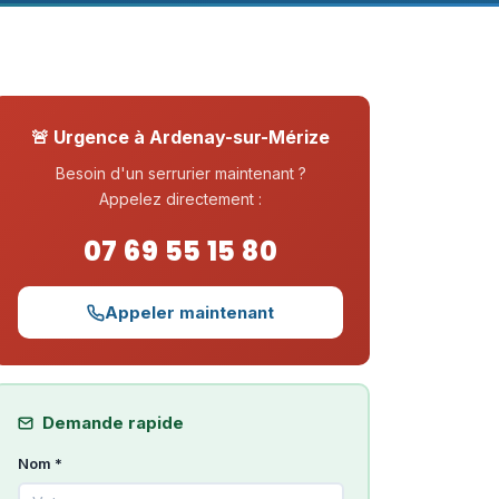
🚨 Urgence à Ardenay-sur-Mérize
Besoin d'un serrurier maintenant ?
Appelez directement :
07 69 55 15 80
Appeler maintenant
Demande rapide
Nom *