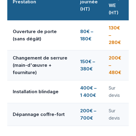
Prestation
journée
WE
(HT)
(HT)
130€
Ouverture de porte
80€ –
–
(sans dégât)
180€
280€
Changement de serrure
200€
150€ –
(main-d'œuvre +
–
380€
fourniture)
480€
400€ –
Sur
Installation blindage
1 400€
devis
200€ –
Sur
Dépannage coffre-fort
700€
devis