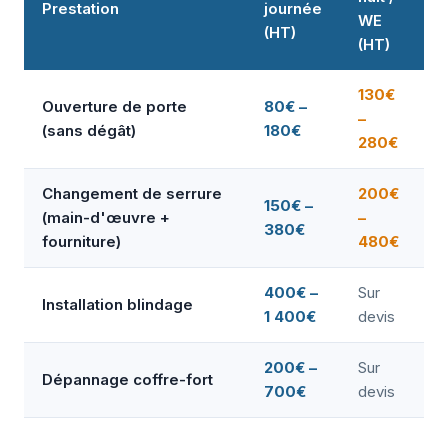
Prestation
journée
WE
(HT)
(HT)
130€
Ouverture de porte
80€ –
–
(sans dégât)
180€
280€
Changement de serrure
200€
150€ –
(main-d'œuvre +
–
380€
fourniture)
480€
400€ –
Sur
Installation blindage
1 400€
devis
200€ –
Sur
Dépannage coffre-fort
700€
devis