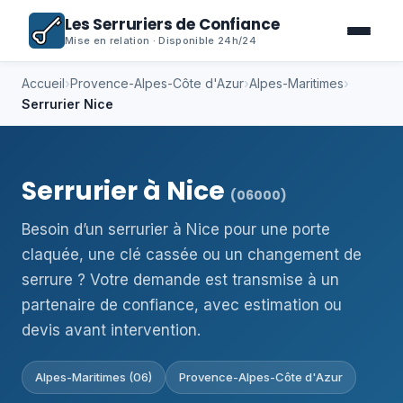
Les Serruriers de Confiance
Mise en relation · Disponible 24h/24
Accueil
›
Provence-Alpes-Côte d'Azur
›
Alpes-Maritimes
›
Serrurier Nice
Serrurier à Nice
(06000)
Besoin d’un serrurier à Nice pour une porte
claquée, une clé cassée ou un changement de
serrure ? Votre demande est transmise à un
partenaire de confiance, avec estimation ou
devis avant intervention.
Alpes-Maritimes (06)
Provence-Alpes-Côte d'Azur