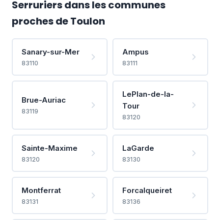
Serruriers dans les communes
proches de Toulon
Sanary-sur-Mer
Ampus
83110
83111
LePlan-de-la-
Brue-Auriac
Tour
83119
83120
Sainte-Maxime
LaGarde
83120
83130
Montferrat
Forcalqueiret
83131
83136