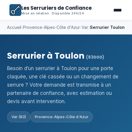
Les Serruriers de Confiance
Mise en relation · Disponible 24h/24
Accueil
›
Provence-Alpes-Côte d'Azur
›
Var
›
Serrurier Toulon
Serrurier à Toulon
(83000)
Besoin d’un serrurier à Toulon pour une porte
claquée, une clé cassée ou un changement de
serrure ? Votre demande est transmise à un
partenaire de confiance, avec estimation ou
devis avant intervention.
Var (83)
Provence-Alpes-Côte d'Azur