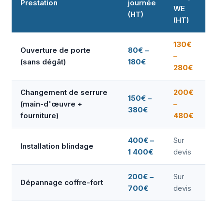
Prestation
journée
WE
(HT)
(HT)
130€
Ouverture de porte
80€ –
–
(sans dégât)
180€
280€
Changement de serrure
200€
150€ –
(main-d'œuvre +
–
380€
fourniture)
480€
400€ –
Sur
Installation blindage
1 400€
devis
200€ –
Sur
Dépannage coffre-fort
700€
devis