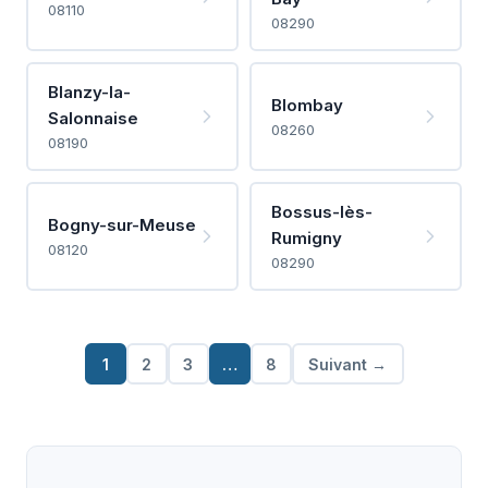
08110
08290
Blanzy-la-
Blombay
Salonnaise
08260
08190
Bossus-lès-
Bogny-sur-Meuse
Rumigny
08120
08290
1
2
3
…
8
Suivant →