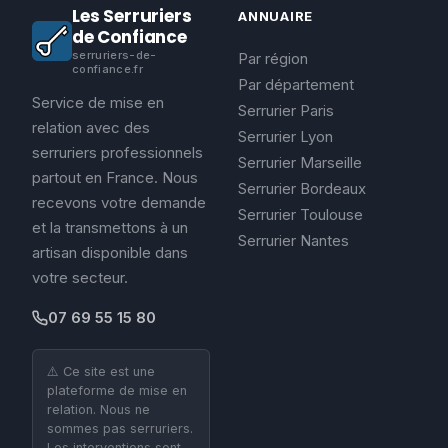
Les Serruriers
ANNUAIRE
de Confiance
serruriers-de-
Par région
confiance.fr
Par département
Service de mise en
Serrurier Paris
relation avec des
Serrurier Lyon
serruriers professionnels
Serrurier Marseille
partout en France. Nous
Serrurier Bordeaux
recevons votre demande
Serrurier Toulouse
et la transmettons à un
Serrurier Nantes
artisan disponible dans
votre secteur.
07 69 55 15 80
⚠️ Ce site est une
plateforme de mise en
relation. Nous ne
sommes pas serruriers.
Les interventions sont