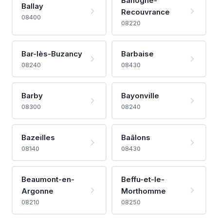
Banogne-
Ballay
Recouvrance
08400
08220
Bar-lès-Buzancy
Barbaise
08240
08430
Barby
Bayonville
08300
08240
Bazeilles
Baâlons
08140
08430
Beaumont-en-
Beffu-et-le-
Argonne
Morthomme
08210
08250