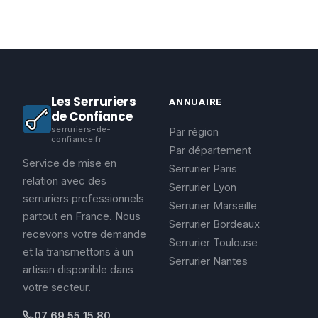
Les Serruriers
ANNUAIRE
de Confiance
serruriers-de-
Par région
confiance.fr
Par département
Service de mise en
Serrurier Paris
relation avec des
Serrurier Lyon
serruriers professionnels
Serrurier Marseille
partout en France. Nous
Serrurier Bordeaux
recevons votre demande
Serrurier Toulouse
et la transmettons à un
Serrurier Nantes
artisan disponible dans
votre secteur.
07 69 55 15 80