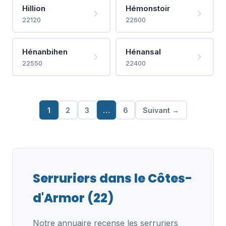
Hillion
Hémonstoir
22120
22600
Hénanbihen
Hénansal
22550
22400
1
2
3
…
6
Suivant →
Serruriers dans le Côtes-
d'Armor (22)
Notre annuaire recense les serruriers