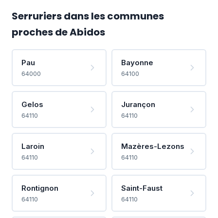
Serruriers dans les communes
proches de Abidos
Pau
Bayonne
64000
64100
Gelos
Jurançon
64110
64110
Laroin
Mazères-Lezons
64110
64110
Rontignon
Saint-Faust
64110
64110