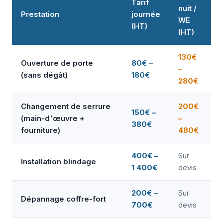
Tarif
nuit /
Prestation
journée
WE
(HT)
(HT)
130€
Ouverture de porte
80€ –
–
(sans dégât)
180€
280€
Changement de serrure
200€
150€ –
(main-d'œuvre +
–
380€
fourniture)
480€
400€ –
Sur
Installation blindage
1 400€
devis
200€ –
Sur
Dépannage coffre-fort
700€
devis