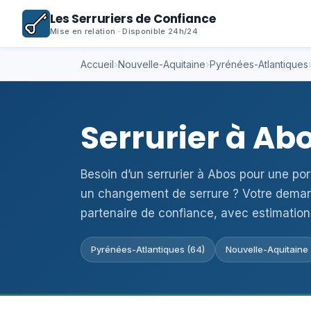
Les Serruriers de Confiance
Mise en relation · Disponible 24h/24
Accueil
›
Nouvelle-Aquitaine
›
Pyrénées-Atlantiques
Serrurier à Ab
Besoin d’un serrurier à Abos pour une po
un changement de serrure ? Votre deman
partenaire de confiance, avec estimation
Pyrénées-Atlantiques (64)
Nouvelle-Aquitaine