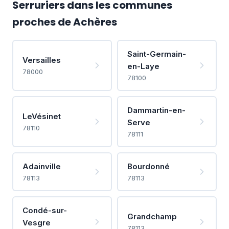
Serruriers dans les communes
proches de Achères
Saint-Germain-
Versailles
en-Laye
78000
78100
Dammartin-en-
LeVésinet
Serve
78110
78111
Adainville
Bourdonné
78113
78113
Condé-sur-
Grandchamp
Vesgre
78113