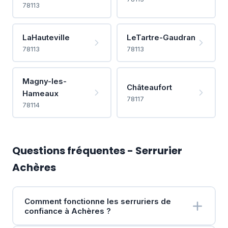
78113
LaHauteville
LeTartre-Gaudran
78113
78113
Magny-les-
Châteaufort
Hameaux
78117
78114
Questions fréquentes - Serrurier
Achères
Comment fonctionne les serruriers de
confiance à Achères ?