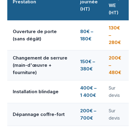
Prestation
journée
WE
(HT)
(HT)
130€
Ouverture de porte
80€ –
–
(sans dégât)
180€
280€
Changement de serrure
200€
150€ –
(main-d'œuvre +
–
380€
fourniture)
480€
400€ –
Sur
Installation blindage
1 400€
devis
200€ –
Sur
Dépannage coffre-fort
700€
devis