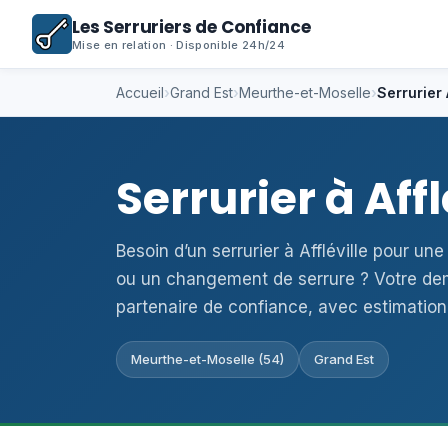
Les Serruriers de Confiance
Mise en relation · Disponible 24h/24
Accueil
›
Grand Est
›
Meurthe-et-Moselle
›
Serrurier 
Serrurier à Affl
Besoin d’un serrurier à Affléville pour un
ou un changement de serrure ? Votre de
partenaire de confiance, avec estimation
Meurthe-et-Moselle (54)
Grand Est