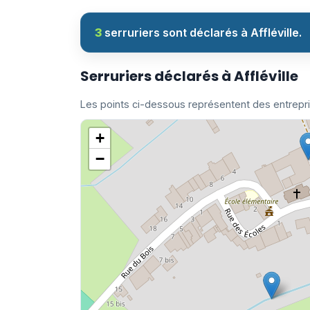
3
serruriers sont déclarés à Affléville.
Serruriers déclarés à Affléville
Les points ci-dessous représentent des entrepr
+
−