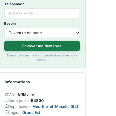
Téléphone *
Besoin
Envoyer ma demande
Demande transmise à un professionnel de votre
secteur
Informations
Ville :
Affléville
Code postal :
54800
Département :
Meurthe-et-Moselle (54)
Région :
Grand Est