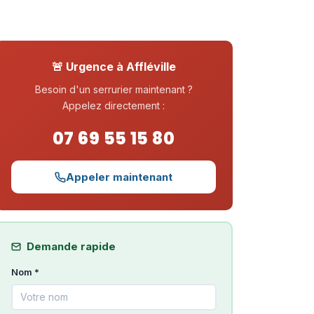
🚨 Urgence à Affléville
Besoin d'un serrurier maintenant ?
Appelez directement :
07 69 55 15 80
Appeler maintenant
Demande rapide
Nom *