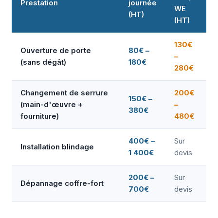
Prestation
journée
WE
(HT)
(HT)
130€
Ouverture de porte
80€ –
–
(sans dégât)
180€
280€
Changement de serrure
200€
150€ –
(main-d'œuvre +
–
380€
fourniture)
480€
400€ –
Sur
Installation blindage
1 400€
devis
200€ –
Sur
Dépannage coffre-fort
700€
devis