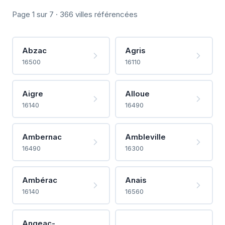
Page 1 sur 7 · 366 villes référencées
Abzac
Agris
16500
16110
Aigre
Alloue
16140
16490
Ambernac
Ambleville
16490
16300
Ambérac
Anais
16140
16560
Angeac-