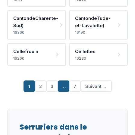
CantondeCharente-
CantondeTude-
Sud)
et-Lavalette)
16360
16190
Cellefrouin
Cellettes
16260
16230
1
2
3
…
7
Suivant →
Serruriers dans le