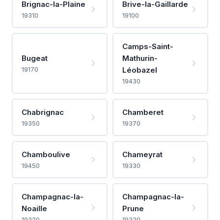
Brignac-la-Plaine
Brive-la-Gaillarde
19310
19100
Camps-Saint-
Bugeat
Mathurin-
19170
Léobazel
19430
Chabrignac
Chamberet
19350
19370
Chamboulive
Chameyrat
19450
19330
Champagnac-la-
Champagnac-la-
Noaille
Prune
19320
19320