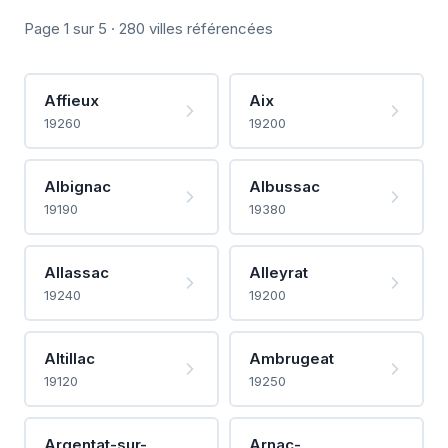
Page 1 sur 5 · 280 villes référencées
Affieux
Aix
19260
19200
Albignac
Albussac
19190
19380
Allassac
Alleyrat
19240
19200
Altillac
Ambrugeat
19120
19250
Argentat-sur-
Arnac-