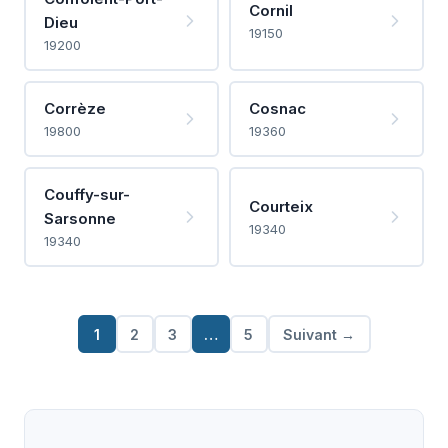
Cornil
Dieu
19150
19200
Corrèze
Cosnac
19800
19360
Couffy-sur-
Courteix
Sarsonne
19340
19340
1
2
3
…
5
Suivant →