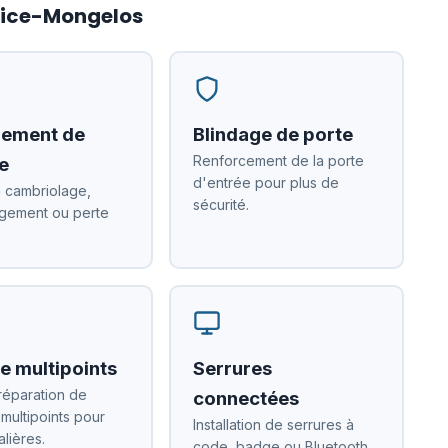
nhice-Mongelos
ement de
Blindage de porte
Renforcement de la porte
e
d'entrée pour plus de
 cambriolage,
sécurité.
ement ou perte
e multipoints
Serrures
réparation de
connectées
 multipoints pour
Installation de serrures à
alières.
code, badge ou Bluetooth.