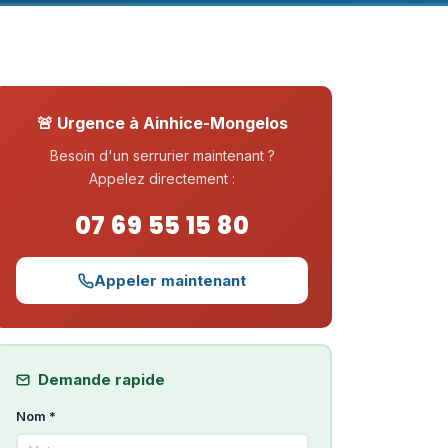
🚨 Urgence à Ainhice-Mongelos
Besoin d'un serrurier maintenant ?
Appelez directement :
07 69 55 15 80
Appeler maintenant
Demande rapide
Nom *