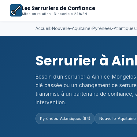
Les Serruriers de Confiance
Mise en relation · Disponible 24h/24
Accueil
›
Nouvelle-Aquitaine
›
Pyrénées-Atlantiques
Serrurier à A
Besoin d’un serrurier à Ainhice-Mongelos
clé cassée ou un changement de serrure
transmise à un partenaire de confiance, 
intervention.
Pyrénées-Atlantiques (64)
Nouvelle-Aquitaine