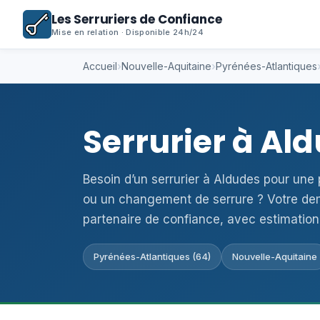
Les Serruriers de Confiance
Mise en relation · Disponible 24h/24
Accueil
›
Nouvelle-Aquitaine
›
Pyrénées-Atlantiques
Serrurier à Al
Besoin d’un serrurier à Aldudes pour une
ou un changement de serrure ? Votre de
partenaire de confiance, avec estimation
Pyrénées-Atlantiques (64)
Nouvelle-Aquitaine