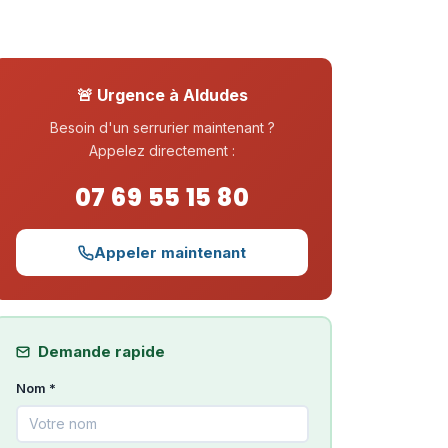
🚨 Urgence à Aldudes
Besoin d'un serrurier maintenant ?
Appelez directement :
07 69 55 15 80
Appeler maintenant
Demande rapide
Nom *