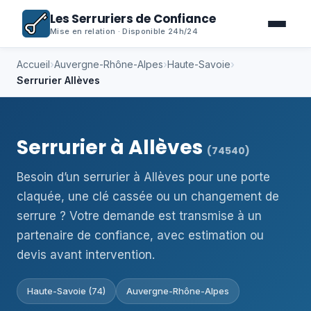
Les Serruriers de Confiance
Mise en relation · Disponible 24h/24
Accueil
›
Auvergne-Rhône-Alpes
›
Haute-Savoie
›
Serrurier Allèves
Serrurier à Allèves
(74540)
Besoin d’un serrurier à Allèves pour une porte
claquée, une clé cassée ou un changement de
serrure ? Votre demande est transmise à un
partenaire de confiance, avec estimation ou
devis avant intervention.
Haute-Savoie (74)
Auvergne-Rhône-Alpes