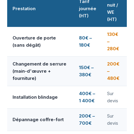
Tarif
nuit /
Prestation
journée
WE
(HT)
(HT)
130€
Ouverture de porte
80€ –
–
(sans dégât)
180€
280€
Changement de serrure
200€
150€ –
(main-d'œuvre +
–
380€
fourniture)
480€
400€ –
Sur
Installation blindage
1 400€
devis
200€ –
Sur
Dépannage coffre-fort
700€
devis