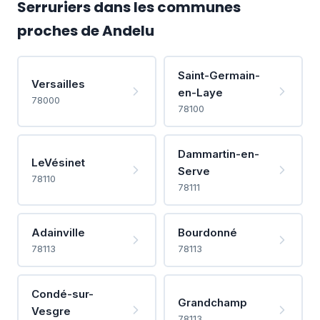
Serruriers dans les communes
proches de Andelu
Saint-Germain-
Versailles
en-Laye
78000
78100
Dammartin-en-
LeVésinet
Serve
78110
78111
Adainville
Bourdonné
78113
78113
Condé-sur-
Grandchamp
Vesgre
78113