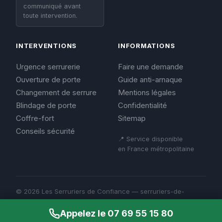
communiqué avant
toute intervention.
INTERVENTIONS
INFORMATIONS
Urgence serrurerie
Faire une demande
Ouverture de porte
Guide anti-arnaque
Changement de serrure
Mentions légales
Blindage de porte
Confidentialité
Coffre-fort
Sitemap
Conseils sécurité
📍 Service disponible
en France métropolitaine
© 2026 Les Serruriers de Confiance — serruriers-de-
confiance.fr
Mentions légales
Appelez le 07 69 55 15 80
Confidentialité
Sitemap