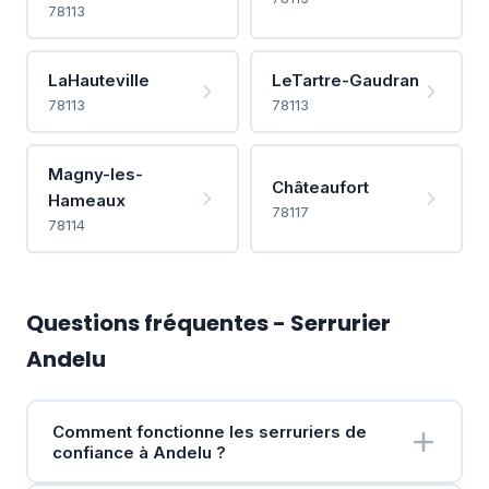
78113
LaHauteville
LeTartre-Gaudran
78113
78113
Magny-les-
Châteaufort
Hameaux
78117
78114
Questions fréquentes - Serrurier
Andelu
Comment fonctionne les serruriers de
confiance à Andelu ?