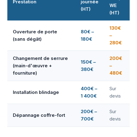
Prestation
journée
WE
(HT)
(HT)
130€
Ouverture de porte
80€ –
–
(sans dégât)
180€
280€
Changement de serrure
200€
150€ –
(main-d'œuvre +
–
380€
fourniture)
480€
400€ –
Sur
Installation blindage
1 400€
devis
200€ –
Sur
Dépannage coffre-fort
700€
devis