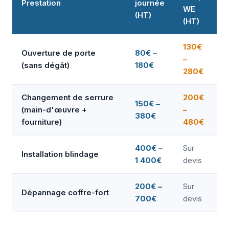
Prestation
journée
WE
(HT)
(HT)
130€
Ouverture de porte
80€ –
–
(sans dégât)
180€
280€
Changement de serrure
200€
150€ –
(main-d'œuvre +
–
380€
fourniture)
480€
400€ –
Sur
Installation blindage
1 400€
devis
200€ –
Sur
Dépannage coffre-fort
700€
devis