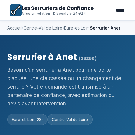
Les Serruriers de Confiance
Mise en relation · Disponible 24h/24
Accueil
›
Centre-Val de Loire
›
Eure-et-Loir
›
Serrurier Anet
Serrurier à Anet
(28260)
Besoin d’un serrurier à Anet pour une porte
claquée, une clé cassée ou un changement de
serrure ? Votre demande est transmise à un
partenaire de confiance, avec estimation ou
devis avant intervention.
Eure-et-Loir (28)
Centre-Val de Loire