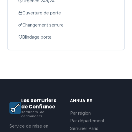
Urgence 24h/24
Ouverture de porte
Changement serrure
Blindage porte
Les Serruriers
ANNUAIRE
de Confiance
serruriers-de-
Par région
confiance.fr
Par département
Service de mise en
Serrurier Paris