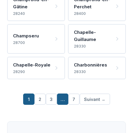
Gâtine
Perchet
28240
28400
Chapelle-
Champseru
Guillaume
28700
28330
Chapelle-Royale
Charbonnières
28290
28330
1
2
3
…
7
Suivant →