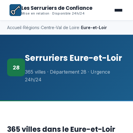
Les Serruriers de Confiance
Mise en relation · Disponible 24h/24
Accueil
›
Régions
›
Centre-Val de Loire
›
Eure-et-Loir
Serruriers Eure-et-Loir
28
365 villes · Département 28 · Urgence
24h/24
365 villes dans le Eure-et-Loir