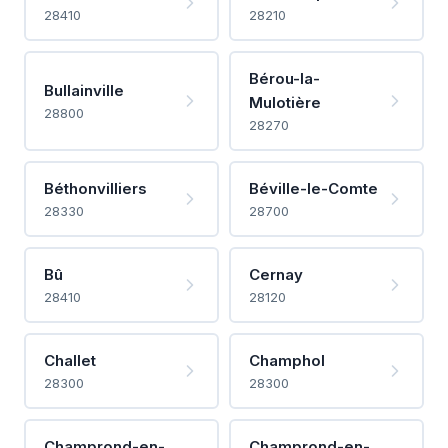
28410
28210
Bérou-la-
Bullainville
Mulotière
28800
28270
Béthonvilliers
Béville-le-Comte
28330
28700
Bû
Cernay
28410
28120
Challet
Champhol
28300
28300
Champrond-en-
Champrond-en-