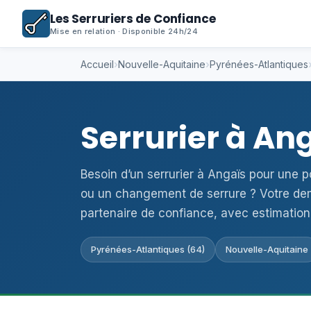
Les Serruriers de Confiance
Mise en relation · Disponible 24h/24
Accueil
›
Nouvelle-Aquitaine
›
Pyrénées-Atlantiques
Serrurier à An
Besoin d’un serrurier à Angaïs pour une 
ou un changement de serrure ? Votre de
partenaire de confiance, avec estimation
Pyrénées-Atlantiques (64)
Nouvelle-Aquitaine