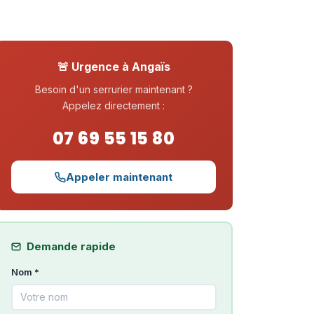
🚨 Urgence à Angaïs
Besoin d'un serrurier maintenant ?
Appelez directement :
07 69 55 15 80
Appeler maintenant
Demande rapide
Nom *