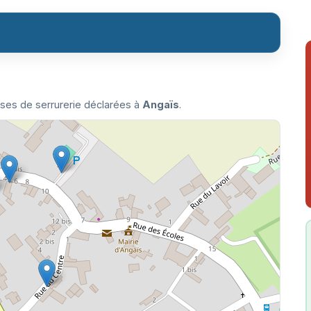
ises de serrurerie déclarées à
Angaïs
.