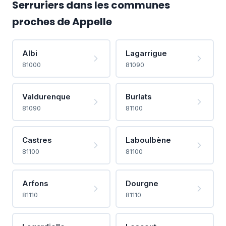
Serruriers dans les communes
proches de Appelle
Albi
Lagarrigue
81000
81090
Valdurenque
Burlats
81090
81100
Castres
Laboulbène
81100
81100
Arfons
Dourgne
81110
81110