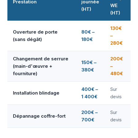
Prestation
journée
WE
(HT)
(HT)
130€
Ouverture de porte
80€ –
–
(sans dégât)
180€
280€
Changement de serrure
200€
150€ –
(main-d'œuvre +
–
380€
fourniture)
480€
400€ –
Sur
Installation blindage
1 400€
devis
200€ –
Sur
Dépannage coffre-fort
700€
devis