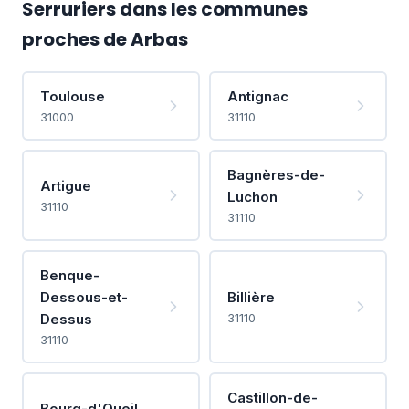
Serruriers dans les communes
proches de Arbas
Toulouse
Antignac
31000
31110
Bagnères-de-
Artigue
Luchon
31110
31110
Benque-
Dessous-et-
Billière
Dessus
31110
31110
Castillon-de-
Bourg-d'Oueil