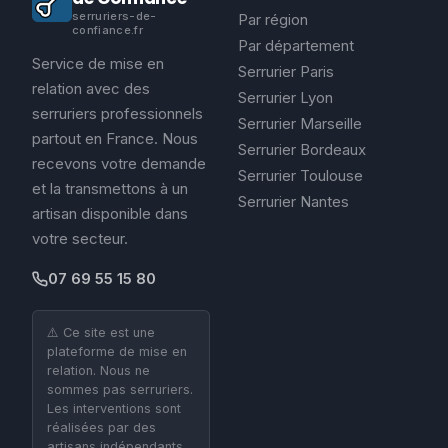
serruriers-de-
Par région
confiance.fr
Par département
Service de mise en
Serrurier Paris
relation avec des
Serrurier Lyon
serruriers professionnels
Serrurier Marseille
partout en France. Nous
Serrurier Bordeaux
recevons votre demande
Serrurier Toulouse
et la transmettons à un
Serrurier Nantes
artisan disponible dans
votre secteur.
07 69 55 15 80
⚠️ Ce site est une
plateforme de mise en
relation. Nous ne
sommes pas serruriers.
Les interventions sont
réalisées par des
artisans indépendants.