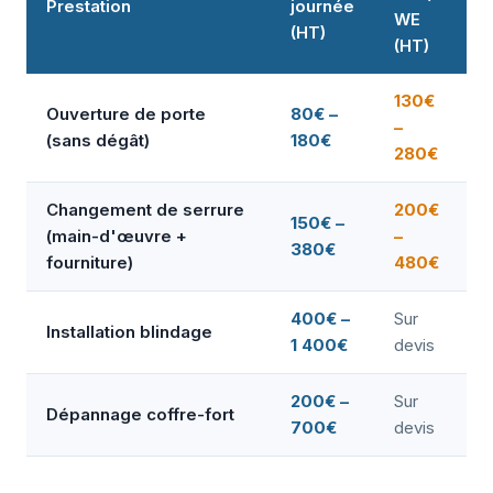
Prestation
journée
WE
(HT)
(HT)
130€
Ouverture de porte
80€ –
–
(sans dégât)
180€
280€
Changement de serrure
200€
150€ –
(main-d'œuvre +
–
380€
fourniture)
480€
400€ –
Sur
Installation blindage
1 400€
devis
200€ –
Sur
Dépannage coffre-fort
700€
devis