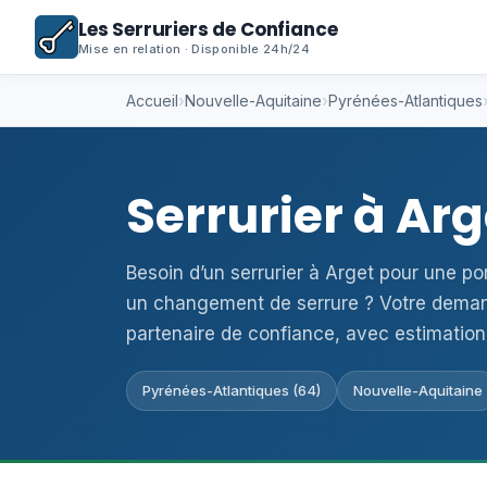
Les Serruriers de Confiance
Mise en relation · Disponible 24h/24
Accueil
›
Nouvelle-Aquitaine
›
Pyrénées-Atlantiques
Serrurier à Ar
Besoin d’un serrurier à Arget pour une p
un changement de serrure ? Votre deman
partenaire de confiance, avec estimation
Pyrénées-Atlantiques (64)
Nouvelle-Aquitaine