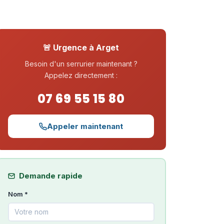
🚨 Urgence à Arget
Besoin d'un serrurier maintenant ?
Appelez directement :
07 69 55 15 80
Appeler maintenant
Demande rapide
Nom *