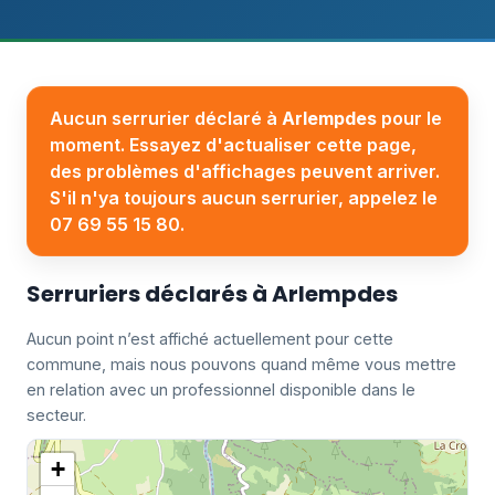
Aucun serrurier déclaré à
Arlempdes
pour le
moment. Essayez d'actualiser cette page,
des problèmes d'affichages peuvent arriver.
S'il n'ya toujours aucun serrurier, appelez le
07 69 55 15 80.
Serruriers déclarés à Arlempdes
Aucun point n’est affiché actuellement pour cette
commune, mais nous pouvons quand même vous mettre
en relation avec un professionnel disponible dans le
secteur.
+