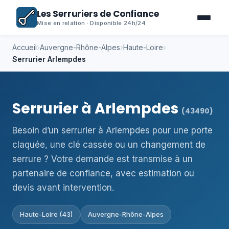
Les Serruriers de Confiance
Mise en relation · Disponible 24h/24
Accueil
›
Auvergne-Rhône-Alpes
›
Haute-Loire
›
Serrurier Arlempdes
Serrurier à Arlempdes
(43490)
Besoin d’un serrurier à Arlempdes pour une porte
claquée, une clé cassée ou un changement de
serrure ? Votre demande est transmise à un
partenaire de confiance, avec estimation ou
devis avant intervention.
Haute-Loire (43)
Auvergne-Rhône-Alpes