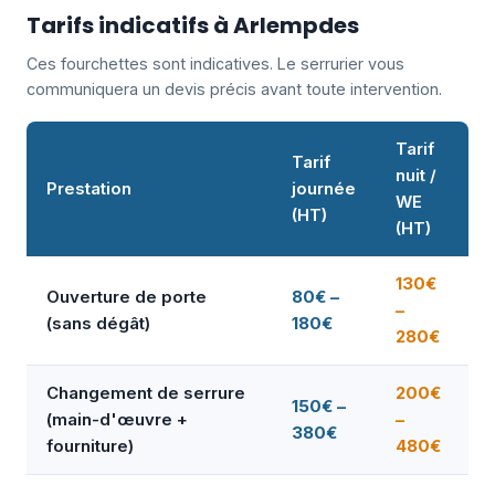
Tarifs indicatifs à Arlempdes
Ces fourchettes sont indicatives. Le serrurier vous
communiquera un devis précis avant toute intervention.
Tarif
Tarif
nuit /
Prestation
journée
WE
(HT)
(HT)
130€
Ouverture de porte
80€ –
–
(sans dégât)
180€
280€
Changement de serrure
200€
150€ –
(main-d'œuvre +
–
380€
fourniture)
480€