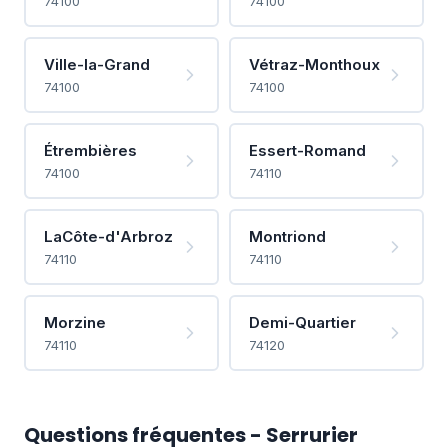
74100
74100
Ville-la-Grand
Vétraz-Monthoux
74100
74100
Étrembières
Essert-Romand
74100
74110
LaCôte-d'Arbroz
Montriond
74110
74110
Morzine
Demi-Quartier
74110
74120
Questions fréquentes - Serrurier