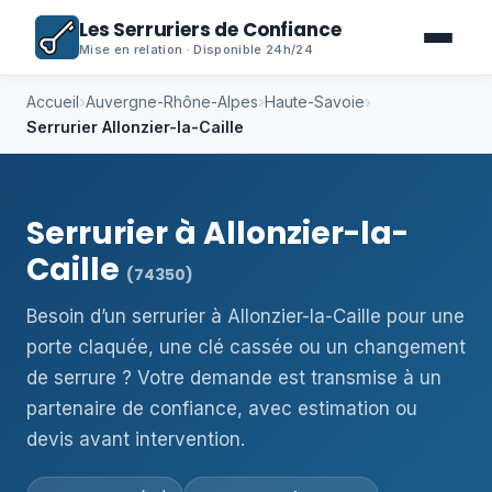
Les Serruriers de Confiance
Mise en relation · Disponible 24h/24
Accueil
›
Auvergne-Rhône-Alpes
›
Haute-Savoie
›
Serrurier Allonzier-la-Caille
Serrurier à Allonzier-la-
Caille
(74350)
Besoin d’un serrurier à Allonzier-la-Caille pour une
porte claquée, une clé cassée ou un changement
de serrure ? Votre demande est transmise à un
partenaire de confiance, avec estimation ou
devis avant intervention.